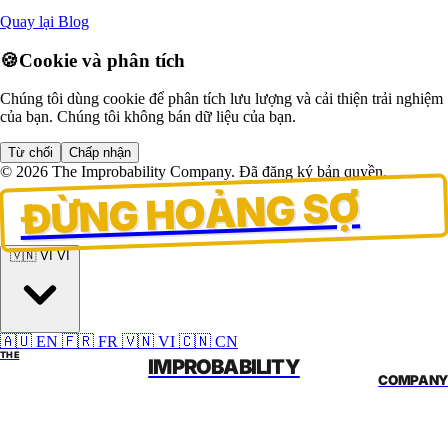
Quay lại Blog
🍪
Cookie và phân tích
Chúng tôi dùng cookie để phân tích lưu lượng và cải thiện trải nghiệm
của bạn. Chúng tôi không bán dữ liệu của bạn.
Từ chối
Chấp nhận
© 2026 The Improbability Company. Đã đăng ký bản quyền.
ĐỪNG HOẢNG SỢ
🇻🇳 VI
VI
🇦🇺 EN
🇫🇷 FR
🇻🇳 VI
🇨🇳 CN
THE
IMPROBABILITY
COMPANY