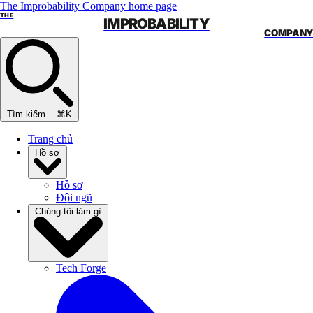
The Improbability Company home page
THE
IMPROBABILITY
COMPANY
Tìm kiếm...
⌘K
Trang chủ
Hồ sơ
Hồ sơ
Đội ngũ
Chúng tôi làm gì
Tech Forge