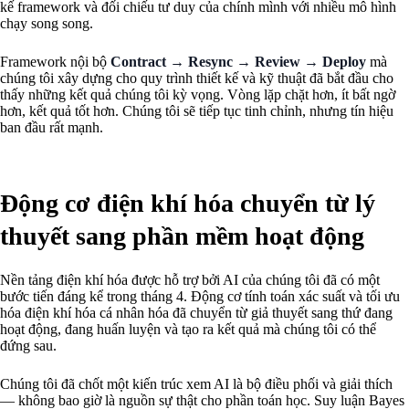
kế framework và đối chiếu tư duy của chính mình với nhiều mô hình
chạy song song.
Framework nội bộ
Contract → Resync → Review → Deploy
mà
chúng tôi xây dựng cho quy trình thiết kế và kỹ thuật đã bắt đầu cho
thấy những kết quả chúng tôi kỳ vọng. Vòng lặp chặt hơn, ít bất ngờ
hơn, kết quả tốt hơn. Chúng tôi sẽ tiếp tục tinh chỉnh, nhưng tín hiệu
ban đầu rất mạnh.
Động cơ điện khí hóa chuyển từ lý
thuyết sang phần mềm hoạt động
Nền tảng điện khí hóa được hỗ trợ bởi AI của chúng tôi đã có một
bước tiến đáng kể trong tháng 4. Động cơ tính toán xác suất và tối ưu
hóa điện khí hóa cá nhân hóa đã chuyển từ giả thuyết sang thứ đang
hoạt động, đang huấn luyện và tạo ra kết quả mà chúng tôi có thể
đứng sau.
Chúng tôi đã chốt một kiến trúc xem AI là bộ điều phối và giải thích
— không bao giờ là nguồn sự thật cho phần toán học. Suy luận Bayes