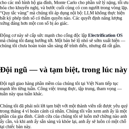
cho các mô hình hộ gia đình, Monte Carlo cho phần xử lý nặng, tối ưu
hóa cho khuyến nghị, và bước cuối cùng có con người trong vòng lặp.
“Quy tắc vàng” mà chúng tôi áp dụng nội bộ: LLM không thực hiện
bất kỳ phép tính số có thẩm quyền nào. Các quyết định năng lượng
xứng đáng hơn một con số bị ảo giác.
Động cơ này sẽ cấp sức mạnh cho cổng độc lập
Electrification OS
mà chúng tôi đang hướng tới. Một bản hé lộ nhỏ sẽ sớm xuất hiện —
chúng tôi chưa hoàn toàn sẵn sàng để trình diễn, nhưng đã rất gần.
Đội ngũ — và tạm biệt, trong lúc này
Đội ngũ giao hàng phần mềm của chúng tôi tại Việt Nam tiếp tục
mạnh lên từng tuần. Công việc trung thực, tập trung, tham vọng —
tuần này qua tuần khác.
Chúng tôi đã phải nói lời tạm biệt với một thành viên rất được yêu quý
trong tháng 4 vì hoàn cảnh cá nhân. Chúng tôi vẫn xem anh ấy là một
phần của gia đình. Cánh cửa của chúng tôi sẽ luôn mở chừng nào anh
ấy cần, và khi anh ấy sẵn sàng và khỏe lại, anh ấy sẽ luôn có một chỗ
tại chiếc bàn này.