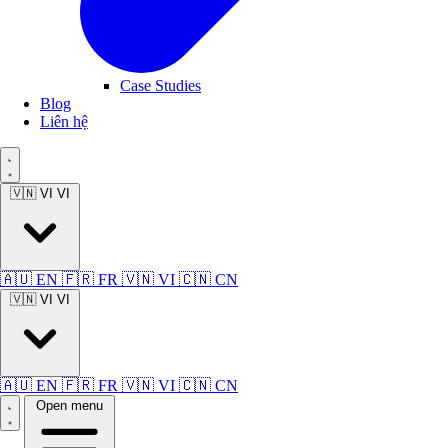
Case Studies
Blog
Liên hệ
🇻🇳 VI
VI
🇦🇺 EN
🇫🇷 FR
🇻🇳 VI
🇨🇳 CN
🇻🇳 VI
VI
🇦🇺 EN
🇫🇷 FR
🇻🇳 VI
🇨🇳 CN
Open menu