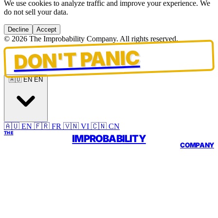
We use cookies to analyze traffic and improve your experience. We
do not sell your data.
Decline
Accept
© 2026 The Improbability Company. All rights reserved.
DON'T PANIC
🇦🇺 EN
EN
🇦🇺 EN
🇫🇷 FR
🇻🇳 VI
🇨🇳 CN
THE
IMPROBABILITY
COMPANY