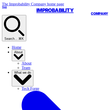
The Improbability Company home page
THE
IMPROBABILITY
COMPANY
Search...
⌘K
Home
About
About
Team
What we do
Tech Forge