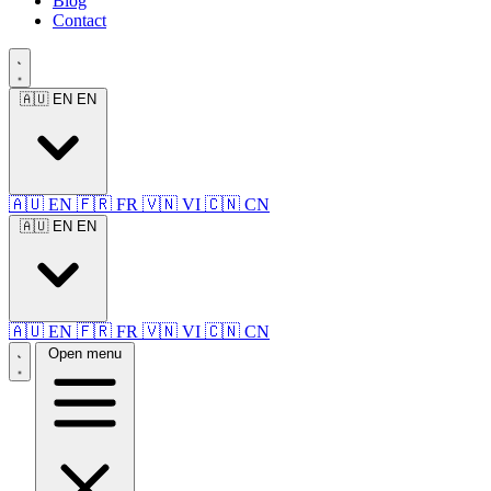
Blog
Contact
🇦🇺 EN
EN
🇦🇺 EN
🇫🇷 FR
🇻🇳 VI
🇨🇳 CN
🇦🇺 EN
EN
🇦🇺 EN
🇫🇷 FR
🇻🇳 VI
🇨🇳 CN
Open menu