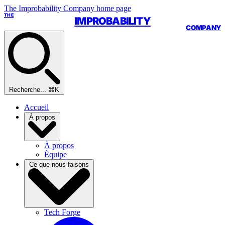
The Improbability Company home page
THE
IMPROBABILITY
COMPANY
Recherche...
⌘K
Accueil
À propos
À propos
Équipe
Ce que nous faisons
Tech Forge