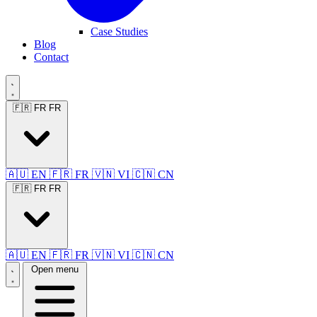
Case Studies
Blog
Contact
🇫🇷 FR
FR
🇦🇺 EN
🇫🇷 FR
🇻🇳 VI
🇨🇳 CN
🇫🇷 FR
FR
🇦🇺 EN
🇫🇷 FR
🇻🇳 VI
🇨🇳 CN
Open menu