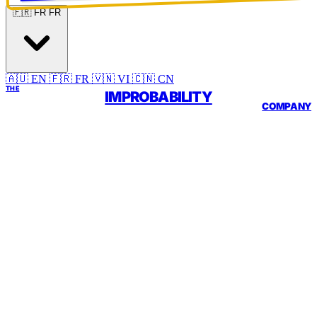
🇫🇷 FR
FR
🇦🇺 EN
🇫🇷 FR
🇻🇳 VI
🇨🇳 CN
THE
IMPROBABILITY
COMPANY